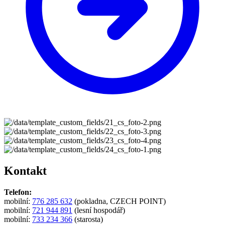
Kontakt
Telefon:
mobilní:
776 285 632
(pokladna, CZECH POINT)
mobilní:
721 944 891
(lesní hospodář)
mobilní:
733 234 366
(starosta)