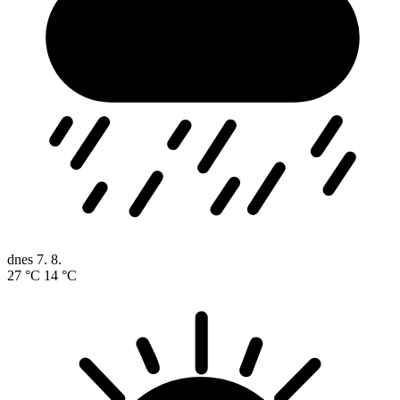
dnes
7. 8.
27 °C
14 °C