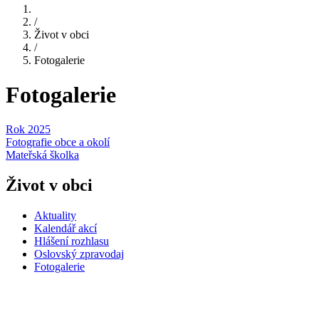
/
Život v obci
/
Fotogalerie
Fotogalerie
Rok 2025
Fotografie obce a okolí
Mateřská školka
Život v obci
Aktuality
Kalendář akcí
Hlášení rozhlasu
Oslovský zpravodaj
Fotogalerie