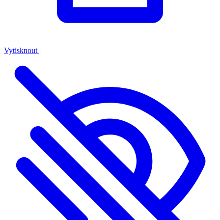
Vytisknout
|