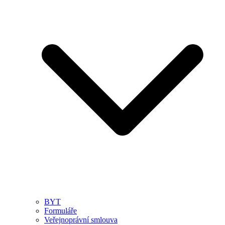
BYT
Formuláře
Veřejnoprávní smlouva