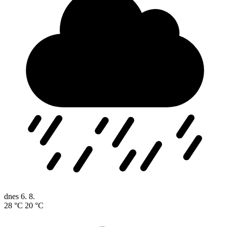
dnes
6. 8.
28 °C
20 °C