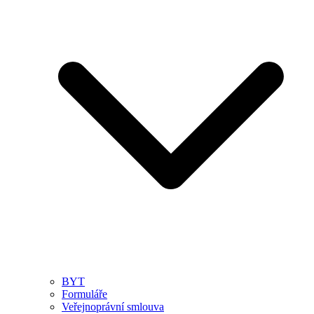
BYT
Formuláře
Veřejnoprávní smlouva