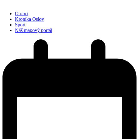
O obci
Kronika Oslov
Sport
Náš mapový portál