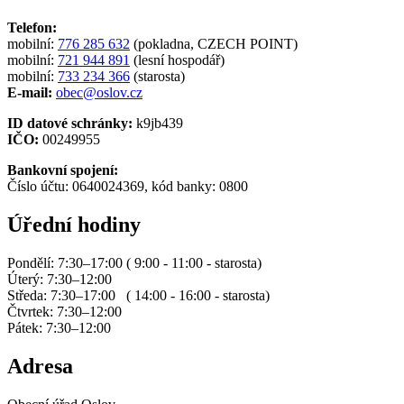
Telefon:
mobilní:
776 285 632
(pokladna, CZECH POINT)
mobilní:
721 944 891
(lesní hospodář)
mobilní:
733 234 366
(starosta)
E-mail:
obec@oslov.cz
ID datové schránky:
k9jb439
IČO:
00249955
Bankovní spojení:
Číslo účtu: 0640024369, kód banky: 0800
Úřední hodiny
Pondělí: 7:30–17:00 ( 9:00 - 11:00 - starosta)
Úterý: 7:30–12:00
Středa: 7:30–17:00 ( 14:00 - 16:00 - starosta)
Čtvrtek: 7:30–12:00
Pátek: 7:30–12:00
Adresa