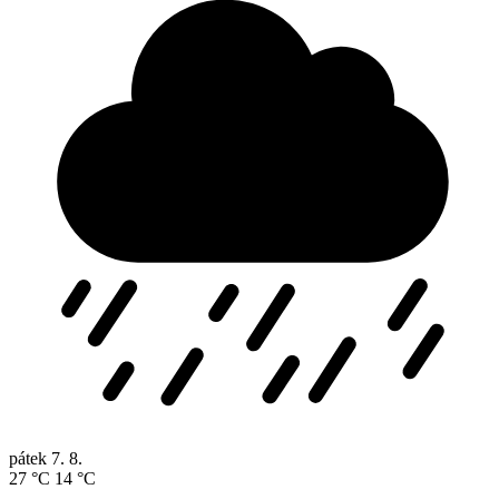
pátek
7. 8.
27 °C
14 °C